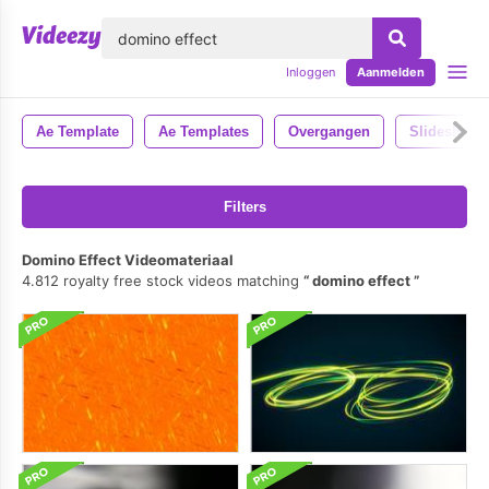
lose
Inloggen
Aanmelden
Ae Template
Ae Templates
Overgangen
Slideshow
Filters
Domino Effect Videomateriaal
4.812 royalty free stock videos matching
domino effect