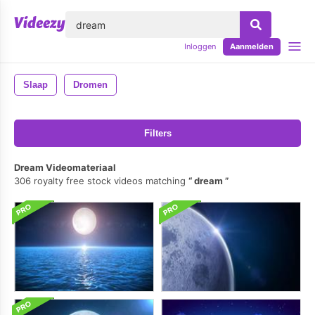
lose
Inloggen
Aanmelden
Slaap
Dromen
Filters
Dream Videomateriaal
306 royalty free stock videos matching
dream