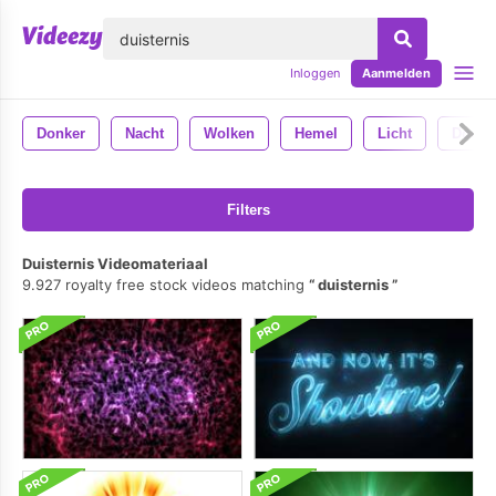
lose
Inloggen
Aanmelden
Donker
Nacht
Wolken
Hemel
Licht
Donke
Filters
Duisternis Videomateriaal
9.927 royalty free stock videos matching
duisternis