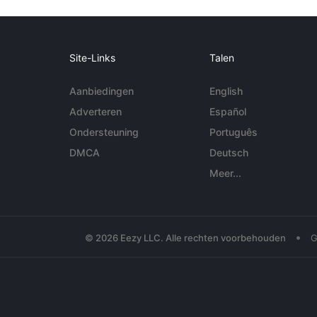
Site-Links
Talen
Aanbiedingen
English
Adverteren
Español
Ondersteuning
Português
DMCA
Deutsch
Meer...
•
© 2026 Eezy LLC. Alle rechten voorbehouden
G