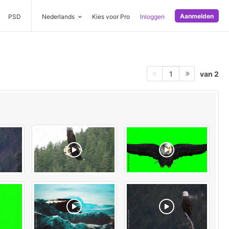
Aanmelden
PSD
Nederlands
Kies voor Pro
Inloggen
van 2
1