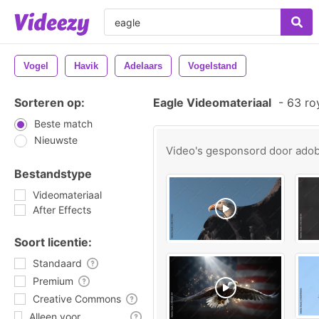
Vogel
Havik
Adelaars
Vogelstand
Sorteren op:
Eagle Videomateriaal
-
63 roy
Beste match
Nieuwste
Video's gesponsord door
ado
Bestandstype
Videomateriaal
After Effects
Soort licentie:
Standaard
Premium
Creative Commons
Alleen voor