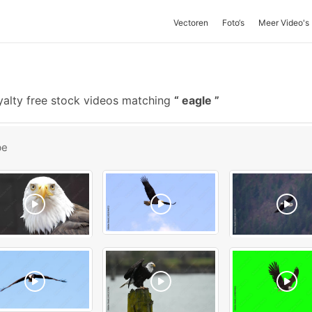
Vectoren
Foto‘s
Meer Video's
alty free stock videos matching
eagle
be