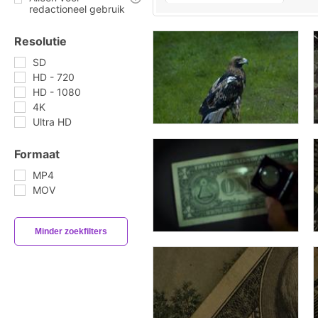
redactioneel gebruik
Resolutie
SD
HD - 720
HD - 1080
4K
Ultra HD
Formaat
MP4
MOV
Minder zoekfilters