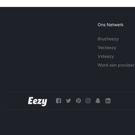
Ons Netwerk
Brusheezy
Vecteezy
Videezy
Word een provider