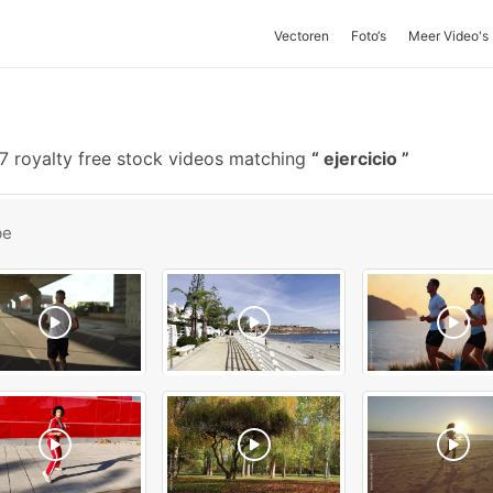
Vectoren
Foto‘s
Meer Video's
 royalty free stock videos matching
ejercicio
be