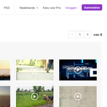
Aanmelden
PSD
Nederlands
Kies voor Pro
Inloggen
van 8
1