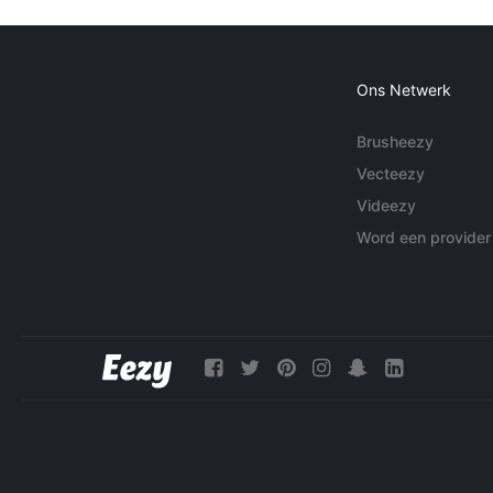
Ons Netwerk
Brusheezy
Vecteezy
Videezy
Word een provider