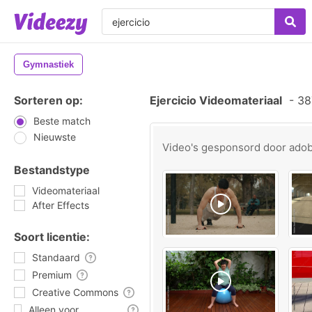
Gymnastiek
Sorteren op:
Ejercicio Videomateriaal
-
387
Beste match
Nieuwste
Video's gesponsord door
ado
Bestandstype
Videomateriaal
After Effects
Soort licentie:
Standaard
Premium
Creative Commons
Alleen voor