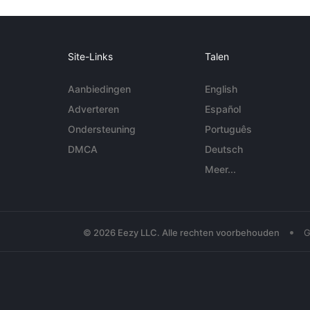
Site-Links
Talen
Aanbiedingen
English
Adverteren
Español
Ondersteuning
Português
DMCA
Deutsch
Meer...
•
© 2026 Eezy LLC. Alle rechten voorbehouden
G