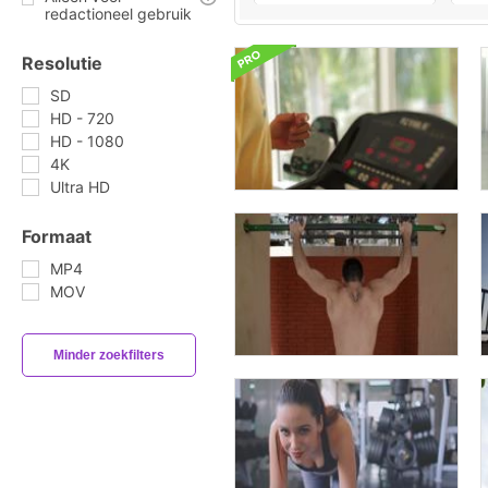
redactioneel gebruik
Resolutie
SD
HD - 720
HD - 1080
4K
Ultra HD
Formaat
MP4
MOV
Minder zoekfilters