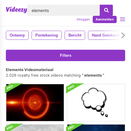
lose
Inloggen
Aanmelden
Ontwerp
Pentekening
Bericht
Hand Getekend
Filters
Elements Videomateriaal
2.026 royalty free stock videos matching
elements