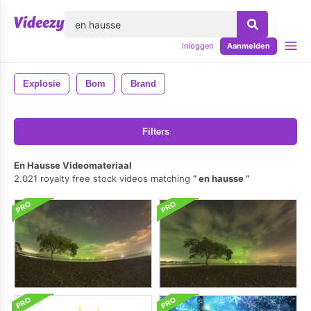
lose
Inloggen
Aanmelden
Explosie
Bom
Brand
Filters
En Hausse Videomateriaal
2.021 royalty free stock videos matching
en hausse