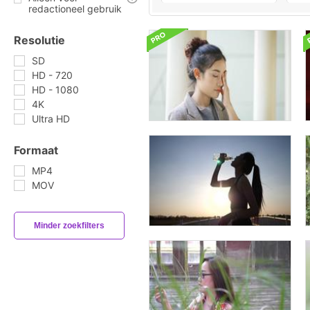
redactioneel gebruik
Resolutie
SD
HD - 720
HD - 1080
4K
Ultra HD
Formaat
MP4
MOV
Minder zoekfilters