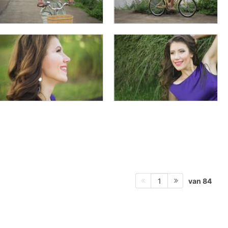
van 84
1