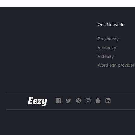
Ons Netwerk
Brusheezy
Vecteezy
Videezy
Word een provider