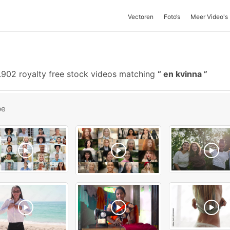
Vectoren
Foto‘s
Meer Video's
902 royalty free stock videos matching
en kvinna
be