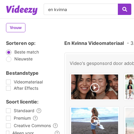
Vrouw
Sorteren op:
En Kvinna Videomateriaal
-
3.
Beste match
Nieuwste
Video's gesponsord door
ado
Bestandstype
Videomateriaal
After Effects
Soort licentie:
Standaard
Premium
Creative Commons
Alleen voor