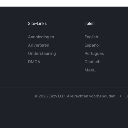
Site-Links
Talen
Aanbiedingen
English
Adverteren
Español
Ondersteuning
Português
DMCA
Deutsch
Meer...
•
© 2026 Eezy LLC. Alle rechten voorbehouden
G