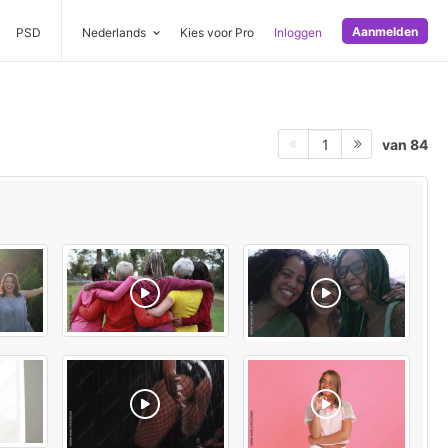
Aanmelden
PSD
Nederlands
Kies voor Pro
Inloggen
van 84
1