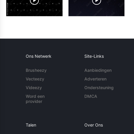
Ons Netwerk
Site-Links
Brusheezy
Aanbiedingen
Vecteezy
Adverteren
Videezy
Ondersteuning
Word een
DMCA
provider
Talen
Over Ons