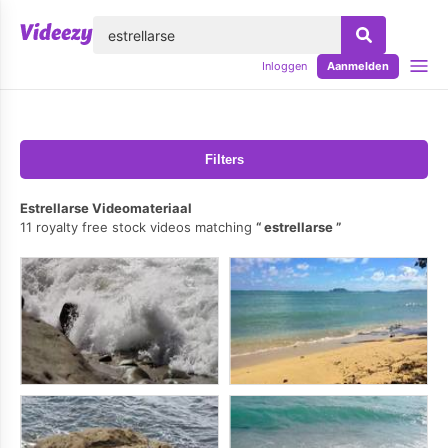
lose
Inloggen
Aanmelden
Filters
Estrellarse Videomateriaal
11 royalty free stock videos matching
estrellarse