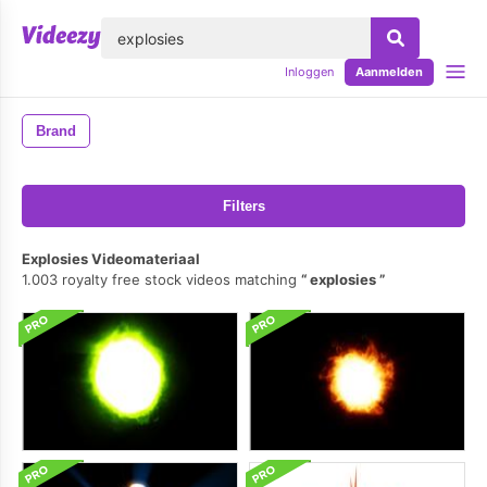
lose
Inloggen
Aanmelden
Brand
Filters
Explosies Videomateriaal
1.003 royalty free stock videos matching
explosies