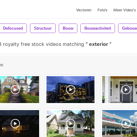
Vectoren
Foto‘s
Meer Video's
Defocused
Structuur
Bouw
Bouwactiviteit
Gebouw
 royalty free stock videos matching
exterior
be