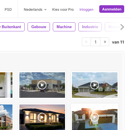
Aanmelden
PSD
Nederlands
Kies voor Pro
Inloggen
 Buitenkant
Gebouw
Machine
Industrie
Huisvesting
van 11
1