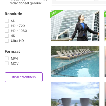
redactioneel gebruik
Resolutie
SD
HD - 720
HD - 1080
4K
Ultra HD
Formaat
MP4
MOV
Minder zoekfilters