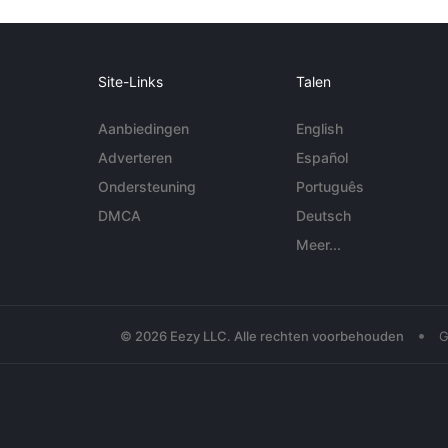
Site-Links
Talen
Aanbiedingen
English
Adverteren
Español
Ondersteuning
Português
DMCA
Deutsch
Meer...
•
© 2026 Eezy LLC. Alle rechten voorbehouden
G