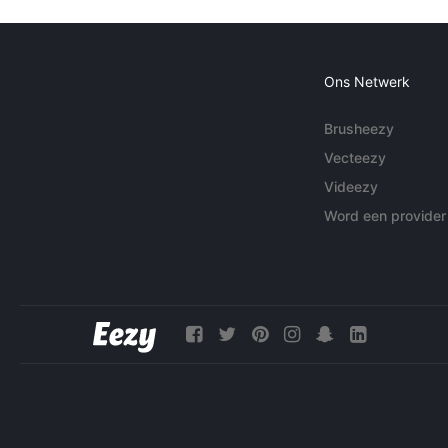
Ons Netwerk
Brusheezy
Vecteezy
Videezy
Word een provider