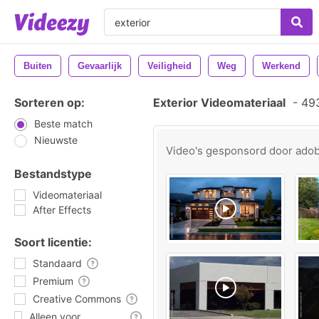
Buiten
Gevaarlijk
Veiligheid
Weg
Werkend
Sorteren op:
Exterior Videomateriaal
-
493
Beste match
Nieuwste
Video's gesponsord door
ado
Bestandstype
Videomateriaal
After Effects
Soort licentie:
Standaard
Premium
Creative Commons
Alleen voor