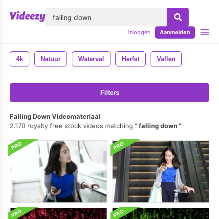
lose
Inloggen
Aanmelden
4k
Natuur
Waterval
Herfst
Vallen
Filters
Falling Down Videomateriaal
2.170 royalty free stock videos matching
falling down