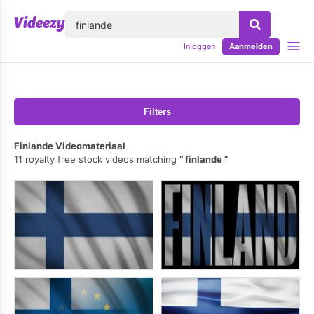
lose
Inloggen
Aanmelden
Filters
Finlande Videomateriaal
11 royalty free stock videos matching
finlande