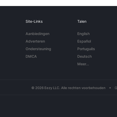
Site-Links
Talen
Aanbiedingen
English
Adverteren
Español
Ondersteuning
Português
DMCA
Deutsch
Meer...
•
© 2026 Eezy LLC. Alle rechten voorbehouden
G