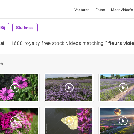
Vectoren
Foto‘s
Meer Video's
Bij
Stuifmeel
al
-
1.688 royalty free stock videos matching
fleurs viol
be