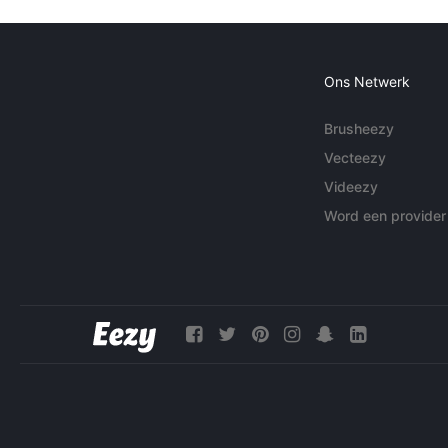
Ons Netwerk
Brusheezy
Vecteezy
Videezy
Word een provider