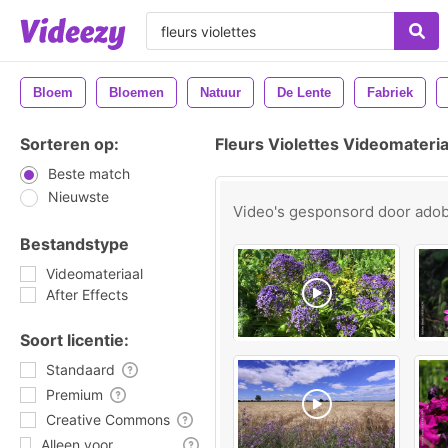
Bloem
Bloemen
Natuur
De Lente
Fabriek
Sorteren op:
Fleurs Violettes Videomateria
Beste match
Nieuwste
Video's gesponsord door
ado
Bestandstype
Videomateriaal
After Effects
Soort licentie:
Standaard
Premium
Creative Commons
Alleen voor