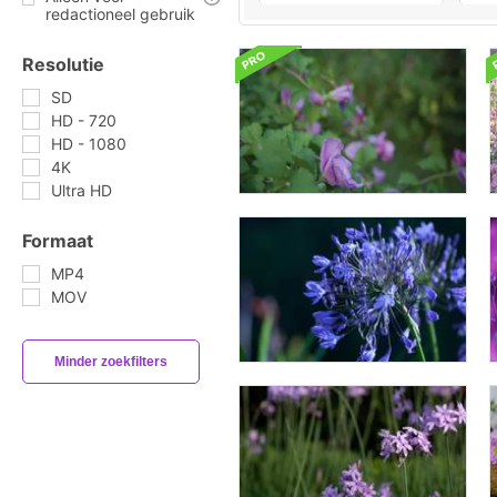
redactioneel gebruik
Resolutie
SD
HD - 720
HD - 1080
4K
Ultra HD
Formaat
MP4
MOV
Minder zoekfilters