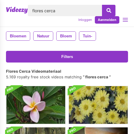
lose
Inloggen
Aanmelden
Bloemen
Natuur
Bloem
Tuin-
Filters
Flores Cerca Videomateriaal
5.169 royalty free stock videos matching
flores cerca