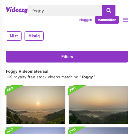
lose
Inloggen
Aanmelden
Mist
Mistig
Filters
Foggy Videomateriaal
109 royalty free stock videos matching
foggy