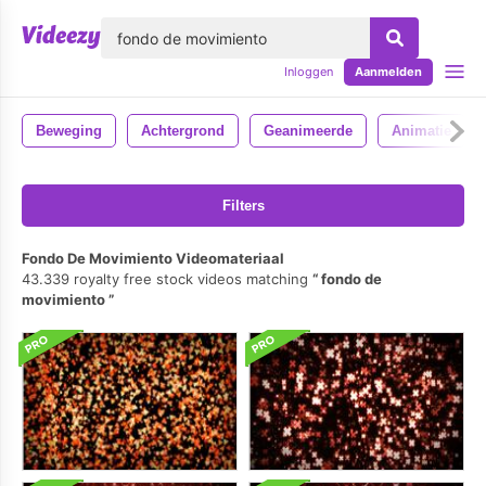
lose
Inloggen
Aanmelden
Beweging
Achtergrond
Geanimeerde
Animatie
Filters
Fondo De Movimiento Videomateriaal
43.339 royalty free stock videos matching
fondo de
movimiento