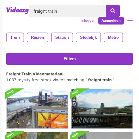
lose
Inloggen
Aanmelden
Trein
Reizen
Station
Stedelijk
Metro
Filters
Freight Train Videomateriaal
1.037 royalty free stock videos matching
freight train