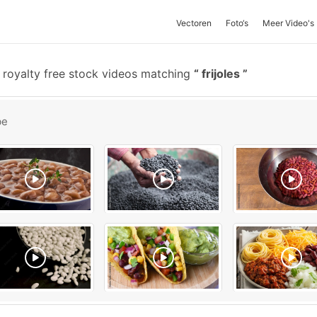
Vectoren
Foto‘s
Meer Video's
royalty free stock videos matching
frijoles
be