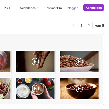
Aanmelden
PSD
Nederlands
Kies voor Pro
Inloggen
van 5
1