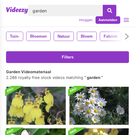
lose
Inloggen
Aanmelden
Tuin-
Bloemen
Natuur
Bloem
Fabriek
De 
Filters
Garden Videomateriaal
2.286 royalty free stock videos matching
garden