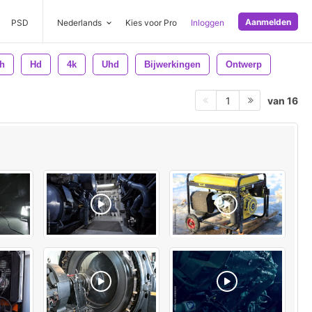
Aanmelden
PSD
Nederlands
Kies voor Pro
Inloggen
h
Hd
4k
Uhd
Bijwerkingen
Ontwerp
van 16
1