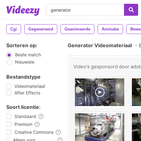
Cgi
Gegenereerd
Geanimeerde
Animatie
Bewe
Sorteren op:
Generator Videomateriaal
-
8
Beste match
Nieuwste
Video's gesponsord door
ado
Bestandstype
Videomateriaal
After Effects
Soort licentie:
Standaard
Premium
Creative Commons
Alleen voor