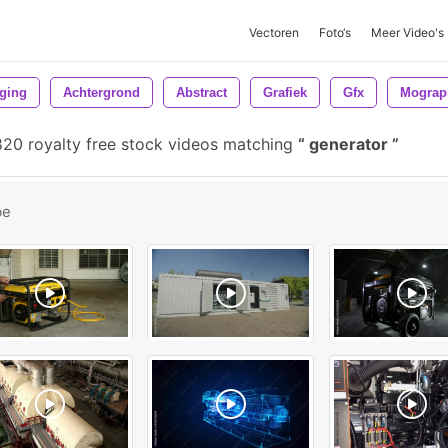
Vectoren
Foto‘s
Meer Video's
ging
Achtergrond
Abstract
Grafiek
Gfx
Mograp
20 royalty free stock videos matching
generator
be