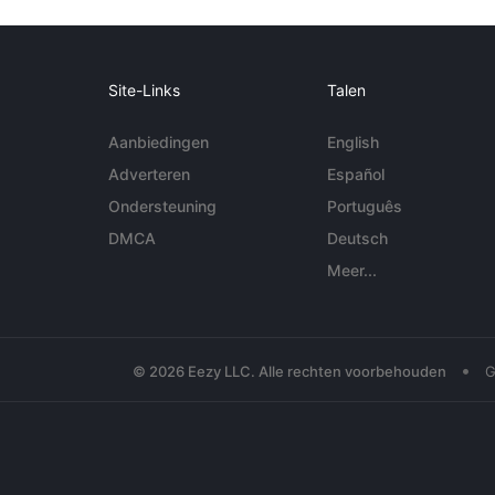
Site-Links
Talen
Aanbiedingen
English
Adverteren
Español
Ondersteuning
Português
DMCA
Deutsch
Meer...
•
© 2026 Eezy LLC. Alle rechten voorbehouden
G