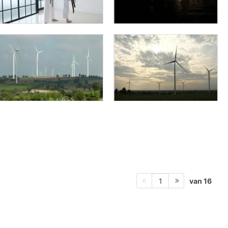
van 16
1