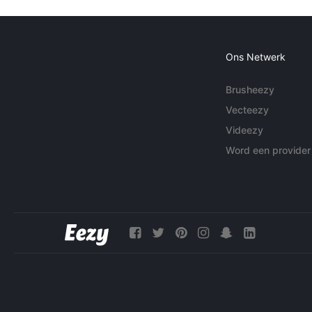
Ons Netwerk
Brusheezy
Vecteezy
Videezy
Word een provider