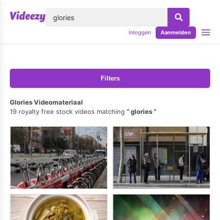
lose
Inloggen
Aanmelden
Filters
Glories Videomateriaal
19 royalty free stock videos matching
glories