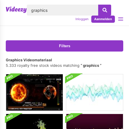
lose
Inloggen
Aanmelden
Filters
Graphics Videomateriaal
5.333 royalty free stock videos matching
graphics