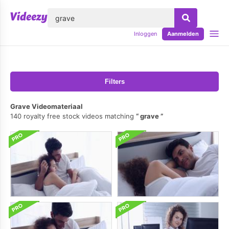
lose
Inloggen
Aanmelden
Filters
Grave Videomateriaal
140 royalty free stock videos matching
grave