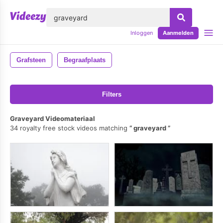
lose
Inloggen
Aanmelden
Grafsteen
Begraafplaats
Filters
Graveyard Videomateriaal
34 royalty free stock videos matching
graveyard