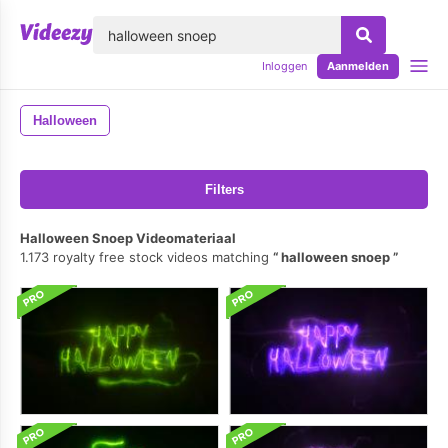
lose
Inloggen
Aanmelden
Halloween
Filters
Halloween Snoep Videomateriaal
1.173 royalty free stock videos matching
halloween snoep