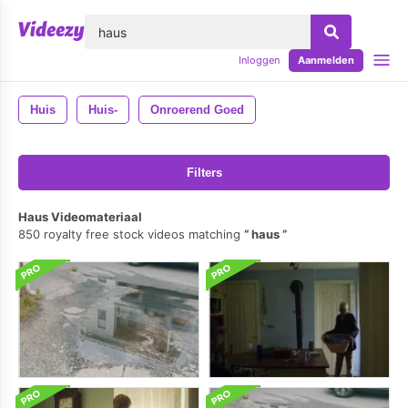
lose
Inloggen
Aanmelden
Huis
Huis-
Onroerend Goed
Filters
Haus Videomateriaal
850 royalty free stock videos matching
haus