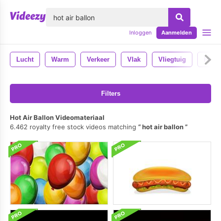
lose
Inloggen
Aanmelden
Lucht
Warm
Verkeer
Vlak
Vliegtuig
Heme
Filters
Hot Air Ballon Videomateriaal
6.462 royalty free stock videos matching
hot air ballon