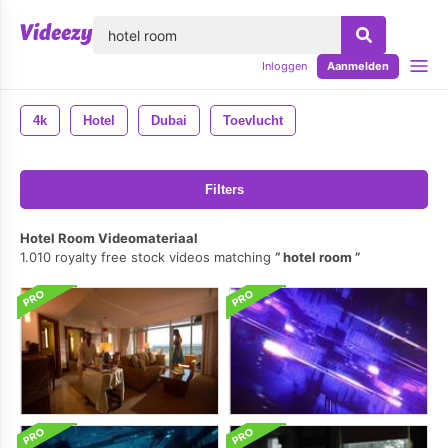
lose
Inloggen
Aanmelden
4k
Hotel
Dubai
Toevlucht
Filters
Hotel Room Videomateriaal
1.010 royalty free stock videos matching
hotel room