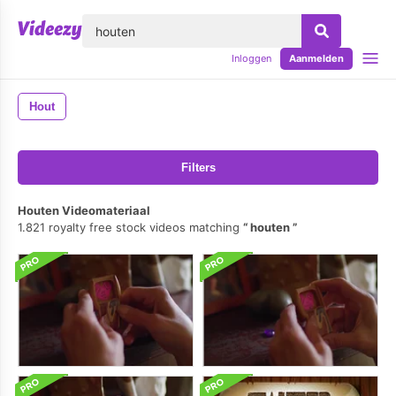
lose
Inloggen
Aanmelden
Hout
Filters
Houten Videomateriaal
1.821 royalty free stock videos matching
houten