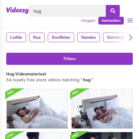
lose
Inloggen
Aanmelden
Liefde
Kus
Knuffelen
Handen
Gelukkig
V
Filters
Hug Videomateriaal
54 royalty free stock videos matching
hug