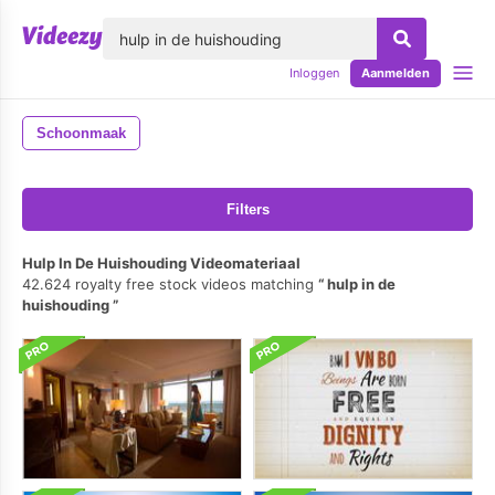
lose
Inloggen
Aanmelden
Schoonmaak
Filters
Hulp In De Huishouding Videomateriaal
42.624 royalty free stock videos matching
hulp in de
huishouding