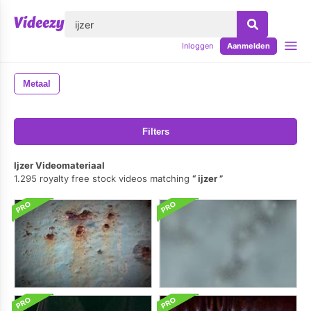
lose
Inloggen
Aanmelden
Metaal
Filters
Ijzer Videomateriaal
1.295 royalty free stock videos matching
ijzer