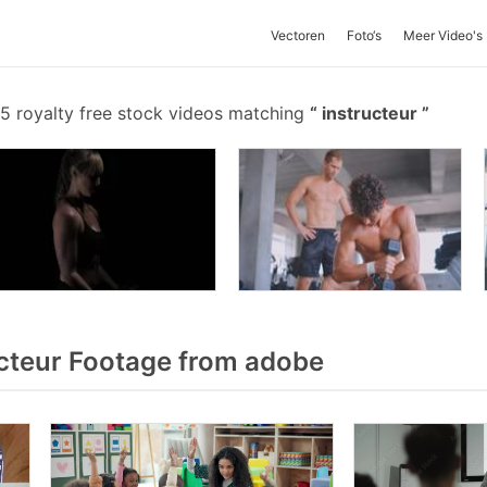
Vectoren
Foto‘s
Meer Video's
5 royalty free stock videos matching
instructeur
cteur Footage from adobe