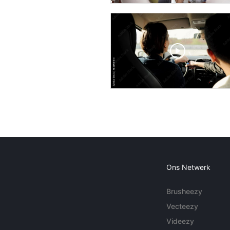
Ons Netwerk
Brusheezy
Vecteezy
Videezy