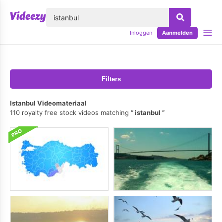
lose
Inloggen
Aanmelden
Filters
Istanbul Videomateriaal
110 royalty free stock videos matching
istanbul