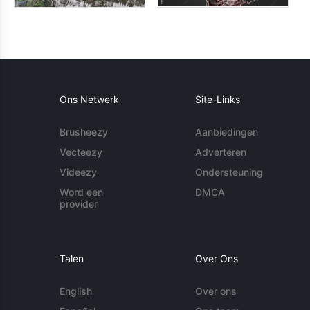
Ons Netwerk
Site-Links
Brusheezy
Aanbiedingen
Vecteezy
Adverteren
Videezy
Ondersteuning
Word een
DMCA
provider
Talen
Over Ons
English
Over ons