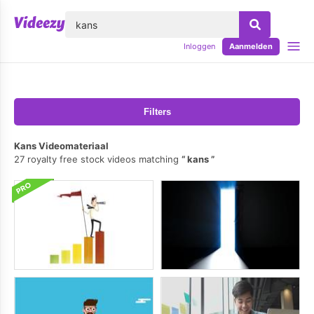
lose
Inloggen
Aanmelden
Filters
Kans Videomateriaal
27 royalty free stock videos matching
kans