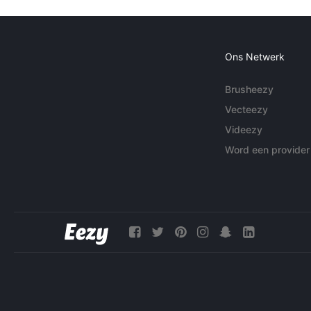
Ons Netwerk
Brusheezy
Vecteezy
Videezy
Word een provider