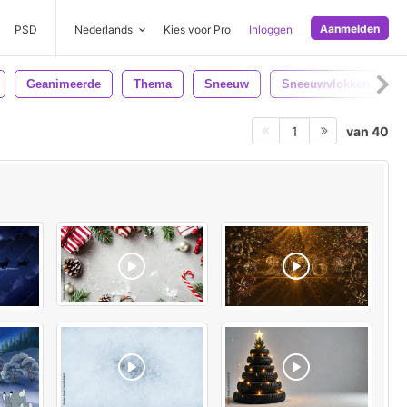
Aanmelden
PSD
Nederlands
Kies voor Pro
Inloggen
Geanimeerde
Thema
Sneeuw
Sneeuwvlokken
van 40
1