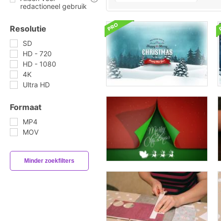
redactioneel gebruik
Resolutie
SD
HD - 720
HD - 1080
4K
Ultra HD
Formaat
MP4
MOV
Minder zoekfilters