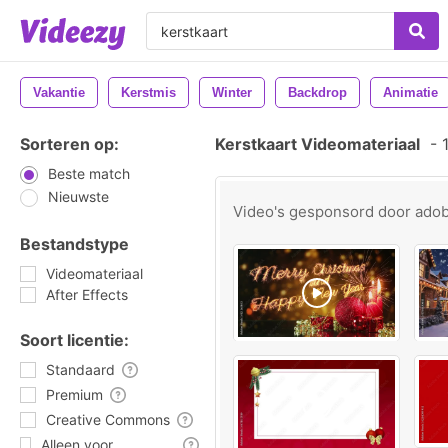
Vakantie
Kerstmis
Winter
Backdrop
Animatie
Sorteren op:
Kerstkaart Videomateriaal
-
1
Beste match
Nieuwste
Video's gesponsord door
ado
Bestandstype
Videomateriaal
After Effects
Soort licentie:
Standaard
Premium
Creative Commons
Alleen voor