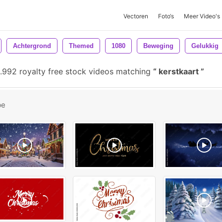
Vectoren
Foto‘s
Meer Video's
Achtergrond
Themed
1080
Beweging
Gelukkig
.992 royalty free stock videos matching
kerstkaart
be