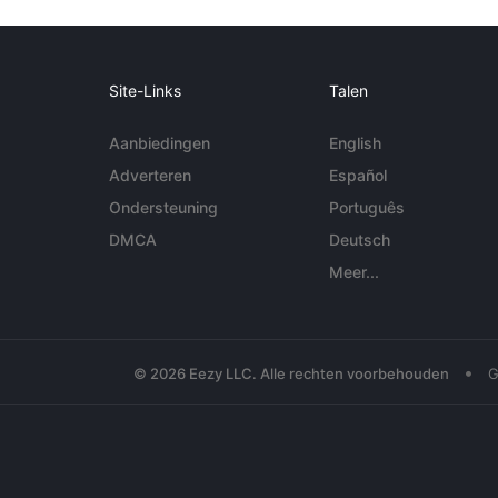
Site-Links
Talen
Aanbiedingen
English
Adverteren
Español
Ondersteuning
Português
DMCA
Deutsch
Meer...
•
© 2026 Eezy LLC. Alle rechten voorbehouden
G