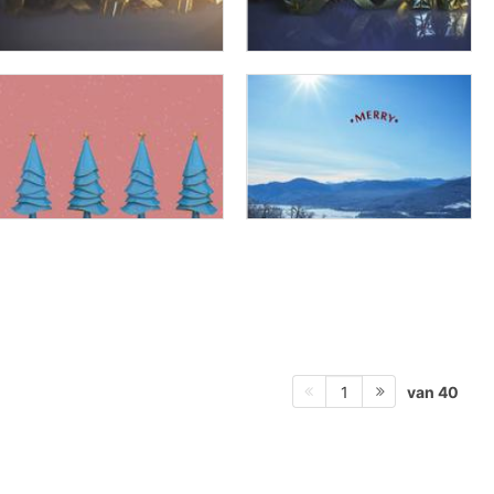
van 40
1