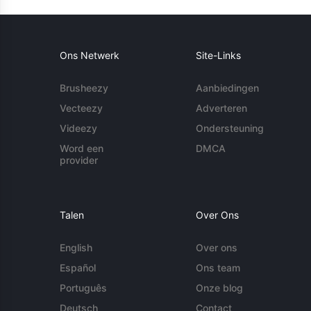
Ons Netwerk
Site-Links
Brusheezy
Aanbiedingen
Vecteezy
Adverteren
Videezy
Ondersteuning
Word een
DMCA
provider
Talen
Over Ons
English
Over ons
Español
Ons team
Português
Onze blog
Deutsch
Contact