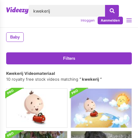
lose
Inloggen
Aanmelden
Baby
Filters
Kwekerij Videomateriaal
10 royalty free stock videos matching
kwekerij