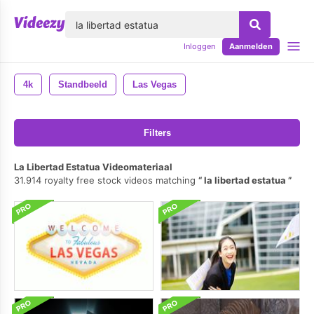
lose
Inloggen
Aanmelden
4k
Standbeeld
Las Vegas
Filters
La Libertad Estatua Videomateriaal
31.914 royalty free stock videos matching
la libertad estatua