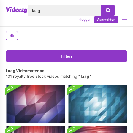
lose
Inloggen
Aanmelden
4k
Filters
Laag Videomateriaal
131 royalty free stock videos matching
laag