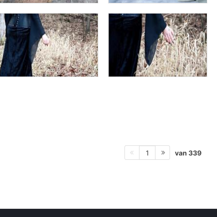
van 339
1