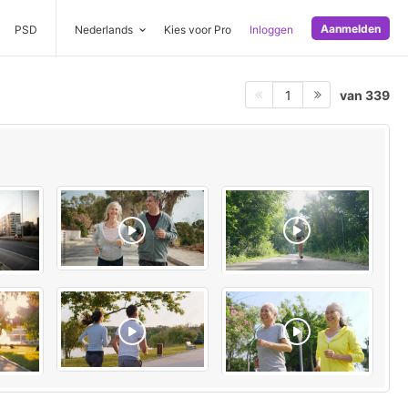
Aanmelden
PSD
Nederlands
Kies voor Pro
Inloggen
van 339
1