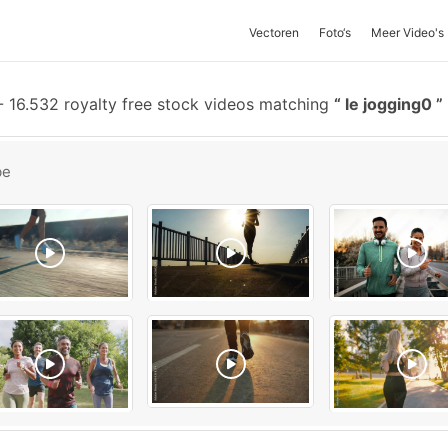
Vectoren
Foto‘s
Meer Video's
-
16.532 royalty free stock videos matching
le jogging0
be