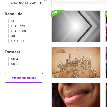
redactioneel gebruik
Resolutie
SD
HD - 720
HD - 1080
4K
Ultra HD
Formaat
MP4
MOV
Minder zoekfilters