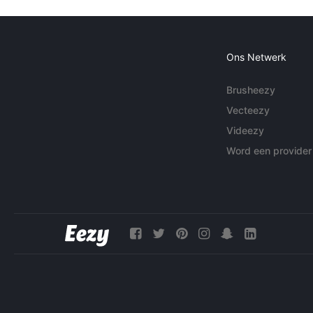
Ons Netwerk
Brusheezy
Vecteezy
Videezy
Word een provider