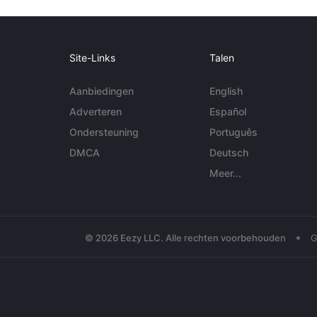
Site-Links
Talen
Aanbiedingen
English
Adverteren
Español
Ondersteuning
Português
DMCA
Deutsch
Meer...
•
© 2026 Eezy LLC. Alle rechten voorbehouden
G