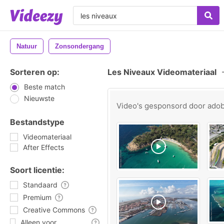
Natuur
Zonsondergang
Sorteren op:
Les Niveaux Videomateriaal
Beste match
Nieuwste
Video's gesponsord door
ado
Bestandstype
Videomateriaal
After Effects
Soort licentie:
Standaard
Premium
Creative Commons
Alleen voor