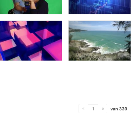
van 339
1