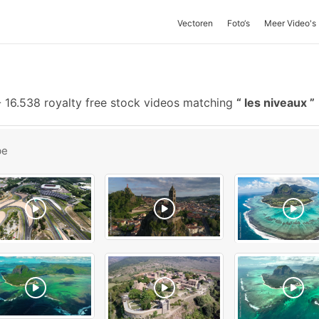
Vectoren
Foto‘s
Meer Video's
-
16.538 royalty free stock videos matching
les niveaux
be