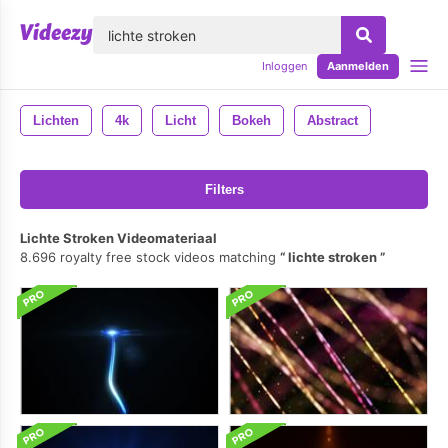
lose
Inloggen
Aanmelden
Lichten
4k
Licht
Bokeh
Abstract
Filters
Lichte Stroken Videomateriaal
8.696 royalty free stock videos matching
lichte stroken