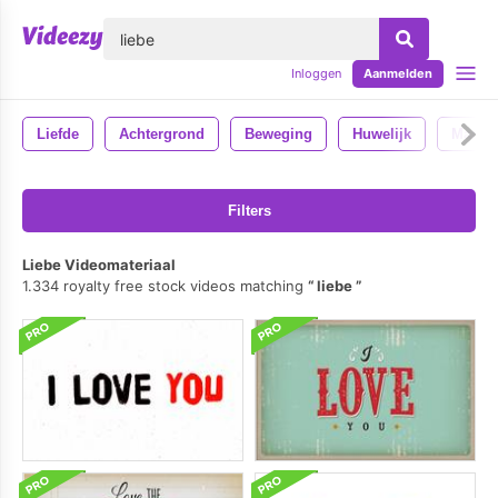
lose
Inloggen
Aanmelden
Liefde
Achtergrond
Beweging
Huwelijk
Man
Filters
Liebe Videomateriaal
1.334 royalty free stock videos matching
liebe