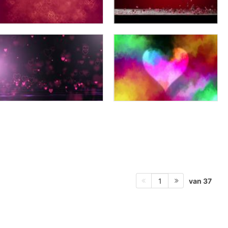
van 37
1