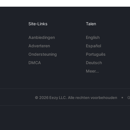
Site-Links
Talen
Aanbiedingen
English
Adverteren
Español
Ondersteuning
Português
DMCA
Deutsch
Meer...
•
© 2026 Eezy LLC. Alle rechten voorbehouden
G