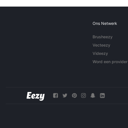
Ons Netwerk
Brusheezy
Vecteezy
Videezy
Word een provider