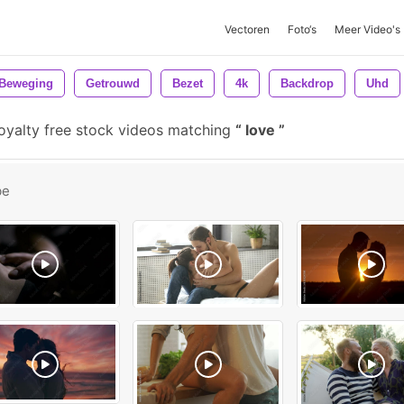
Vectoren
Foto‘s
Meer Video's
Beweging
Getrouwd
Bezet
4k
Backdrop
Uhd
royalty free stock videos matching
love
be