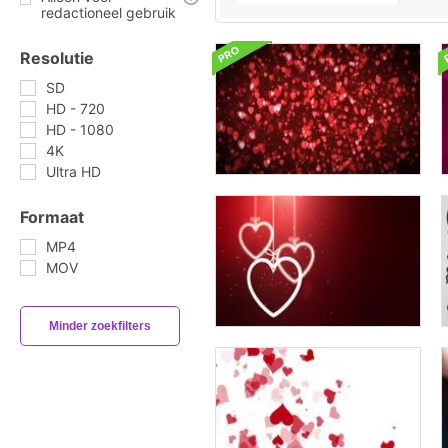
redactioneel gebruik
Resolutie
SD
HD - 720
HD - 1080
4K
Ultra HD
Formaat
MP4
MOV
Minder zoekfilters