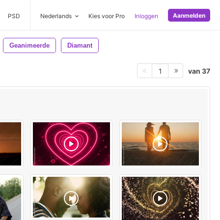
Aanmelden
PSD
Nederlands
Kies voor Pro
Inloggen
Geanimeerde
Diamant
van 37
1