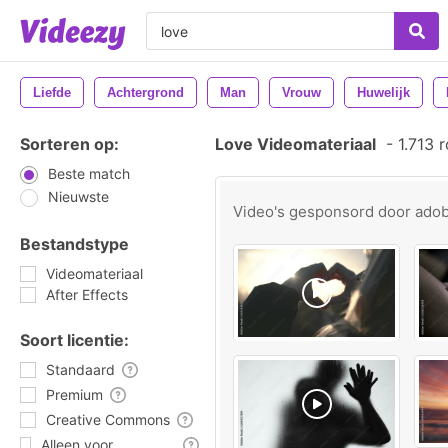
Liefde
Achtergrond
Man
Vrouw
Huwelijk
Sorteren op:
Love Videomateriaal
-
1.713 
Beste match
Nieuwste
Video's gesponsord door
ado
Bestandstype
Videomateriaal
After Effects
Soort licentie:
Standaard
Premium
Creative Commons
Alleen voor