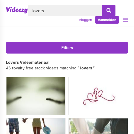
lose
Inloggen
Aanmelden
Filters
Lovers Videomateriaal
46 royalty free stock videos matching
lovers