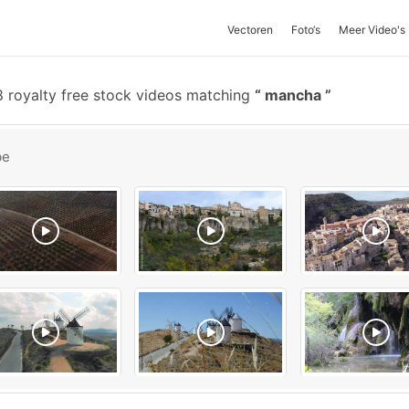
Vectoren
Foto‘s
Meer Video's
 royalty free stock videos matching
mancha
be