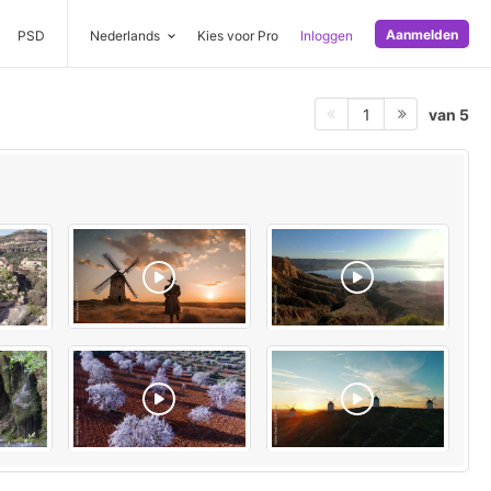
Aanmelden
PSD
Nederlands
Kies voor Pro
Inloggen
van 5
1