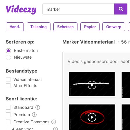
Hand-
Tekening
Schetsen
Papier
Ontwerp
Sorteren op:
Marker Videomateriaal
-
56 r
Beste match
Nieuwste
Video's gesponsord door
ado
Bestandstype
Videomateriaal
After Effects
Soort licentie:
Standaard
Premium
Creative Commons
Alleen voor