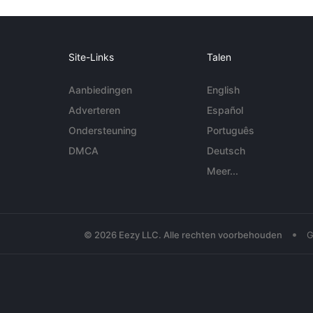
Site-Links
Talen
Aanbiedingen
English
Adverteren
Español
Ondersteuning
Português
DMCA
Deutsch
Meer...
•
© 2026 Eezy LLC. Alle rechten voorbehouden
G