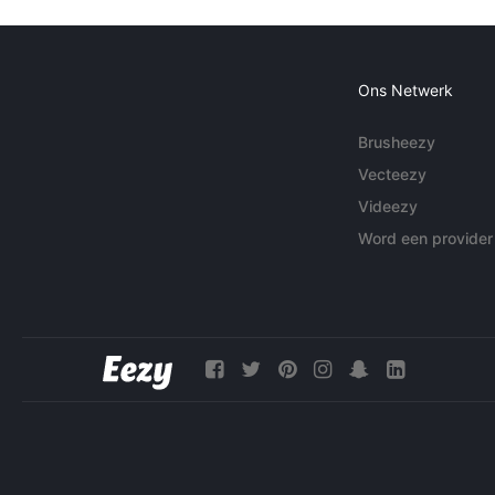
Ons Netwerk
Brusheezy
Vecteezy
Videezy
Word een provider