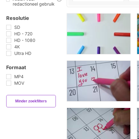
redactioneel gebruik
Resolutie
SD
HD - 720
HD - 1080
4K
Ultra HD
Formaat
MP4
MOV
Minder zoekfilters