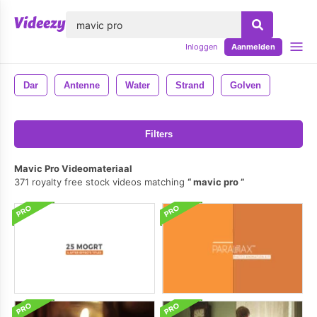
lose
Inloggen
Aanmelden
Dar
Antenne
Water
Strand
Golven
Filters
Mavic Pro Videomateriaal
371 royalty free stock videos matching
mavic pro