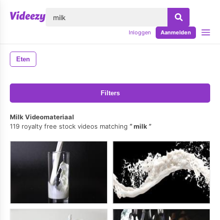
lose
Inloggen
Aanmelden
Eten
Filters
Milk Videomateriaal
119 royalty free stock videos matching
milk